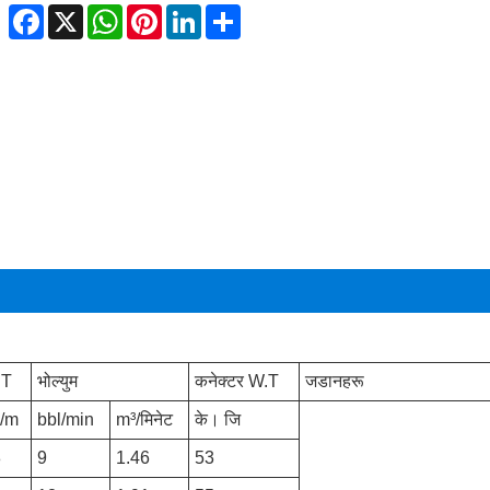
Facebook
X
WhatsApp
Pinterest
LinkedIn
Share
.T
भोल्युम
कनेक्टर W.T
जडानहरू
g/m
bbl/min
m³/मिनेट
के। जि
8
9
1.46
53