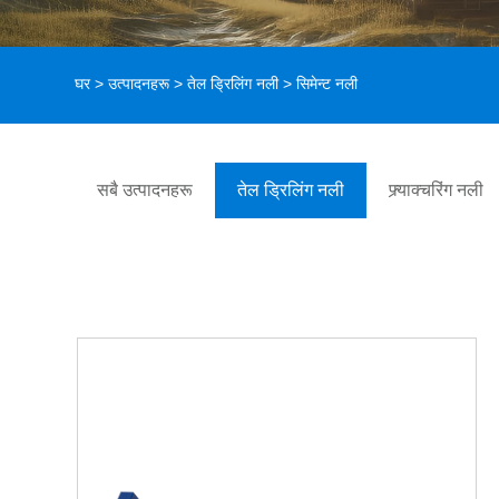
घर
>
उत्पादनहरू
>
तेल ड्रिलिंग नली
> सिमेन्ट नली
सबै उत्पादनहरू
तेल ड्रिलिंग नली
फ्र्याक्चरिंग नली