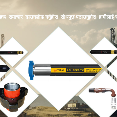
हरू
समाचार
डाउनलोड गर्नुहोस्
सोधपुछ पठाउनुहोस्
हामीलाई सम