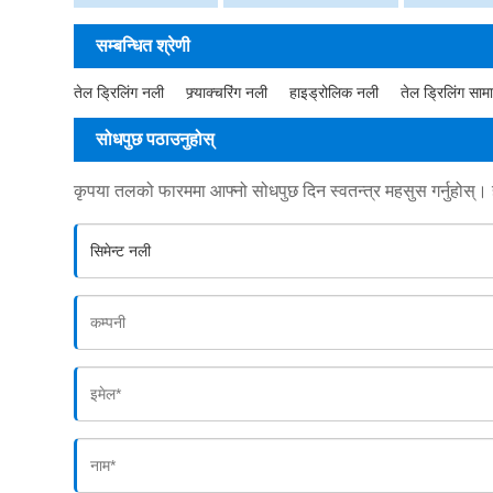
सम्बन्धित श्रेणी
तेल ड्रिलिंग नली
फ्र्याक्चरिंग नली
हाइड्रोलिक नली
तेल ड्रिलिंग साम
सोधपुछ पठाउनुहोस्
कृपया तलको फारममा आफ्नो सोधपुछ दिन स्वतन्त्र महसुस गर्नुहोस्। 