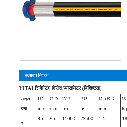
उत्पादन विवरण
YITAI सिमेन्टिंग होसेस प्यारामिटर (विशिष्टता)
साइज
I.D
O.D
W.P
P.P
Min.B.R.
W
इन्च
mm
mm
psi
psi
mm
k
45
95
15000
22500
1.4
1
२"