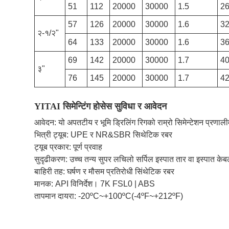
51
112
20000
30000
1.5
2
57
126
20000
30000
1.6
3
२-१/२"
64
133
20000
30000
1.6
3
69
142
20000
30000
1.7
4
३"
76
145
20000
30000
1.7
4
YITAI सिमेन्टिंग होसेस सुविधा र आवेदन
आवेदन: यो अपतटीय र भूमि ड्रिलिंग रिगको राम्रो सिमेन्टेशन प्रणाल
भित्री ट्यूब: UPE र NR&SBR सिथेटिक रबर
ट्यूब प्रकार: पूर्ण प्रवाह
सुदृढीकरण: उच्च तन्य सुपर लचिलो सर्पिल इस्पात तार वा इस्पात केब
बाहिरी तह: घर्षण र मौसम प्रतिरोधी सिंथेटिक रबर
मानक: API विनिर्देश। 7K FSL0 | ABS
तापमान दायरा: -20ºC~+100ºC(-4ºF~+212ºF)