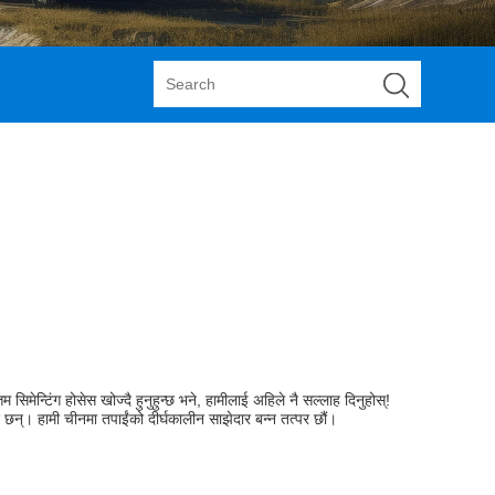
म सिमेन्टिंग होसेस खोज्दै हुनुहुन्छ भने, हामीलाई अहिले नै सल्लाह दिनुहोस्!
श छन्। हामी चीनमा तपाईंको दीर्घकालीन साझेदार बन्न तत्पर छौं।