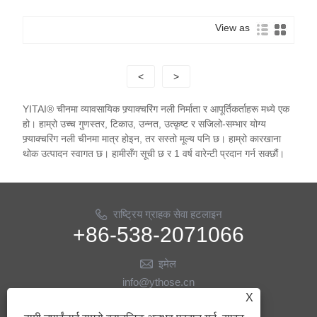
View as
<
>
YITAI® चीनमा व्यावसायिक फ्र्याक्चरिंग नली निर्माता र आपूर्तिकर्ताहरू मध्ये एक
हो। हाम्रो उच्च गुणस्तर, टिकाउ, उन्नत, उत्कृष्ट र सजिलो-सम्भार योग्य
फ्र्याक्चरिंग नली चीनमा मात्र होइन, तर सस्तो मूल्य पनि छ। हाम्रो कारखाना
थोक उत्पादन स्वागत छ। हामीसँग सूची छ र 1 वर्ष वारेन्टी प्रदान गर्न सक्छौं।
राष्ट्रिय ग्राहक सेवा हटलाइन
+86-538-2071066
इमेल
info@ythose.cn
X
हमीलाई पछ्याउनुहोस