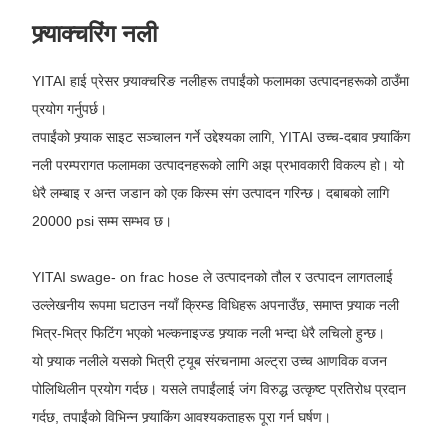
फ्र्याक्चरिंग नली
YITAI हाई प्रेसर फ्र्याक्चरिङ नलीहरू तपाईंको फलामका उत्पादनहरूको ठाउँमा
प्रयोग गर्नुपर्छ।
तपाईंको फ्र्याक साइट सञ्चालन गर्ने उद्देश्यका लागि, YITAI उच्च-दबाव फ्र्याकिंग
नली परम्परागत फलामका उत्पादनहरूको लागि अझ प्रभावकारी विकल्प हो। यो
धेरै लम्बाइ र अन्त जडान को एक किस्म संग उत्पादन गरिन्छ। दबाबको लागि
20000 psi सम्म सम्भव छ।
YITAI swage- on frac hose ले उत्पादनको तौल र उत्पादन लागतलाई
उल्लेखनीय रूपमा घटाउन नयाँ क्रिम्ड विधिहरू अपनाउँछ, समाप्त फ्र्याक नली
भित्र-भित्र फिटिंग भएको भल्कनाइज्ड फ्र्याक नली भन्दा धेरै लचिलो हुन्छ।
यो फ्र्याक नलीले यसको भित्री ट्यूब संरचनामा अल्ट्रा उच्च आणविक वजन
पोलिथिलीन प्रयोग गर्दछ। यसले तपाईंलाई जंग विरुद्ध उत्कृष्ट प्रतिरोध प्रदान
गर्दछ, तपाईंको विभिन्न फ्र्याकिंग आवश्यकताहरू पूरा गर्न घर्षण।