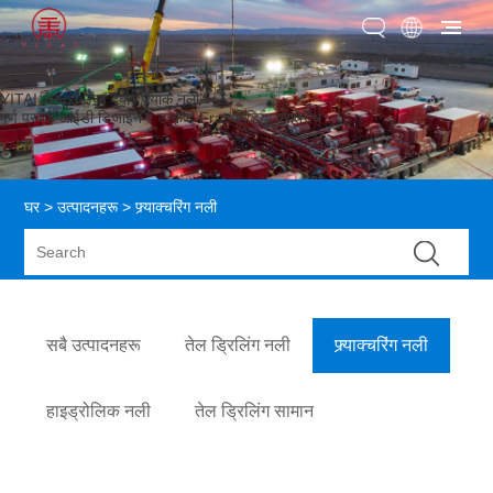
YITAI अल्ट्रा उच्च दबाव फ्र्याक नली
पूर्ण प्रवाह आईडी डिजाइन र उत्कृष्ट Frac मिडिया प्रतिरोध
घर
>
उत्पादनहरू
> फ्र्याक्चरिंग नली
सबै उत्पादनहरू
तेल ड्रिलिंग नली
फ्र्याक्चरिंग नली
हाइड्रोलिक नली
तेल ड्रिलिंग सामान