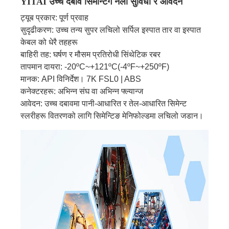
YITAI उच्च दबाव सिमेन्टिंग नली सुविधा र आवेदन
ट्यूब प्रकार: पूर्ण प्रवाह
सुदृढीकरण: उच्च तन्य सुपर लचिलो सर्पिल इस्पात तार वा इस्पात
केबल को धेरै तहहरू
बाहिरी तह: घर्षण र मौसम प्रतिरोधी सिंथेटिक रबर
तापमान दायरा: -20ºC~+121ºC(-4ºF~+250ºF)
मानक: API विनिर्देश। 7K FSL0 | ABS
कनेक्टरहरू: अभिन्न संघ वा अभिन्न फ्ल्यान्ज
आवेदन: उच्च दबावमा पानी-आधारित र तेल-आधारित सिमेन्ट
स्लरीहरू वितरणको लागि सिमेन्टिङ मेनिफोल्डमा लचिलो जडान।