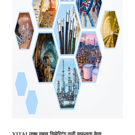
YITAI उच्च दबाव सिमेन्टिंग नली सफलता केस