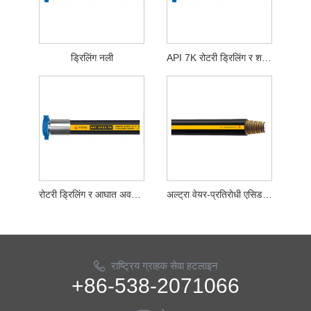
ड्रिलिंग नली
API 7K रोटरी ड्रिलिंग र शक अवशोषण नली
रोटरी ड्रिलिंग र आघात अवशोषण होज
अल्ट्रा वेयर-प्रतिरोधी एसिड फ्र्याक्चरिंग नली
राष्ट्रिय ग्राहक सेवा हटलाइन
+86-538-2071066