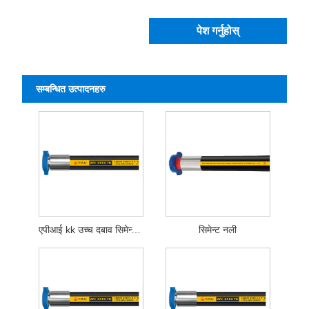
पेश गर्नुहोस्
सम्बन्धित उत्पादनहरु
एपीआई kk उच्च दबाव सिमेन्ट होज
सिमेन्ट नली