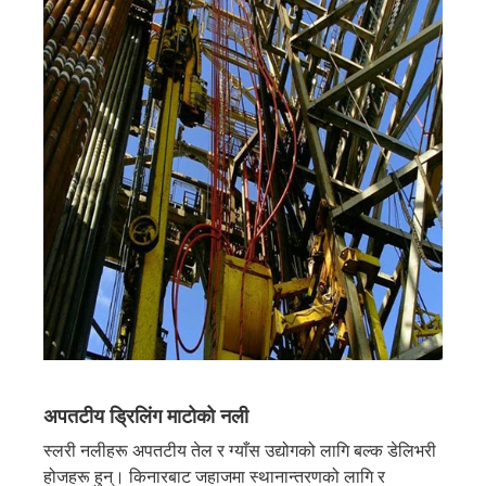
अपतटीय ड्रिलिंग माटोको नली
स्लरी नलीहरू अपतटीय तेल र ग्याँस उद्योगको लागि बल्क डेलिभरी
होजहरू हुन्। किनारबाट जहाजमा स्थानान्तरणको लागि र